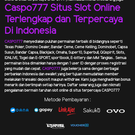
Caspo777 Situs Slot Online
Terlengkap dan Terpercaya
Di Indonesia
CASPO777
menyediakan puluhan permainan terbaik di bidangnya seperti
Texas Poker, Domino Dealer, Bandar Ceme, Ceme Keliling, Dominobet, Capsa
Susun, Bandar Capsa, Blackjack, Omaha, Super10, Superbull, QQspirit, Slots,
IDNLIVE, Togel dan E-SPORT, sportbook, E-lottery dan MM Tangkas.. Semua
permainan bisa dimainkan hanya dengan 1 user ID dengan proses registrasi
yang mudah dan cepat.
CASPO777
juga bekerja sama dengan berbagai
perbankan indonesia dan ewallet yang bertujuan memudahkan member
melakukan transaksi deposit maupun withdraw. Kami juga menghadirkan bonus
menarik dan berlimpah setiap harinya. Daftar sekarang juga dan nikmati
pengalaman bermain taruhan slot online di situs terpercaya
CASPO777
Metode Pembayaran :