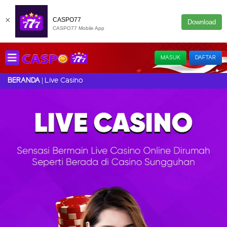
×
CASPO77
Download
CASPO77 Mobile App
MASUK
DAFTAR
Live Casino
BERANDA