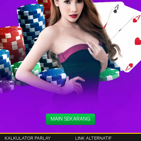
MAIN SEKARANG
KALKULATOR PARLAY
LINK ALTERNATIF